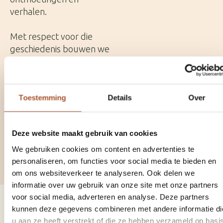
verhalen.
Met respect voor die
geschiedenis bouwen we
verder aan een open huis
voor de stad. Wie hier
een bijeenkomst
Toestemming
Details
Over
organiseert, draagt
daarmee ook bij aan het
behoud en de toekomst
Deze website maakt gebruik van cookies
van deze historische plek.
We gebruiken cookies om content en advertenties te
personaliseren, om functies voor social media te bieden en
om ons websiteverkeer te analyseren. Ook delen we
informatie over uw gebruik van onze site met onze partners
voor social media, adverteren en analyse. Deze partners
kunnen deze gegevens combineren met andere informatie di
Wat onze gasten zeggen
u aan ze heeft verstrekt of die ze hebben verzameld op basi