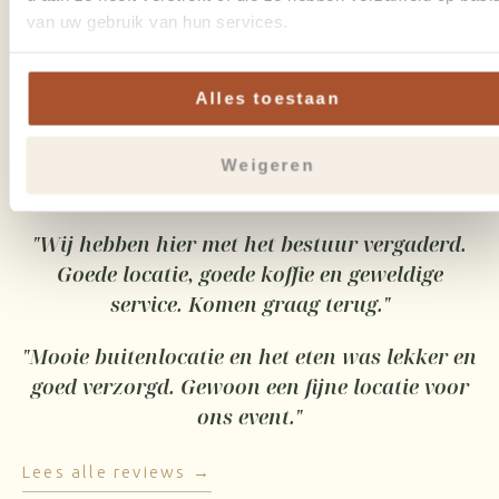
van uw gebruik van hun services.
"Jullie hebben een fantastisch event verzorgd.
De ontvangst en begeleiding gedurende de dag
was erg prettig en gastvrij. De voorbereiding
Alles toestaan
en communicatie was ook echt top. Dit is
zeker niet de laatste keer dat wij met jullie
Weigeren
hebben samengewerkt."
"Wij hebben hier met het bestuur vergaderd.
Goede locatie, goede koffie en geweldige
service. Komen graag terug."
"Mooie buitenlocatie en het eten was lekker en
goed verzorgd. Gewoon een fijne locatie voor
ons event."
Lees alle reviews →