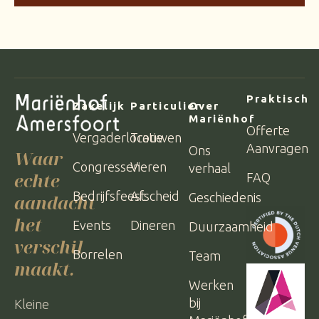
Praktisch
Zakelijk
Particulier
Over
Mariënhof
Offerte
Vergaderlocatie
Trouwen
Aanvragen
Ons
Waar
Congressen
Vieren
verhaal
echte
FAQ
Bedrijfsfeest
Afscheid
Geschiedenis
aandacht
het
Events
Dineren
Duurzaamheid
verschil
Borrelen
Team
maakt.
Werken
bij
Kleine