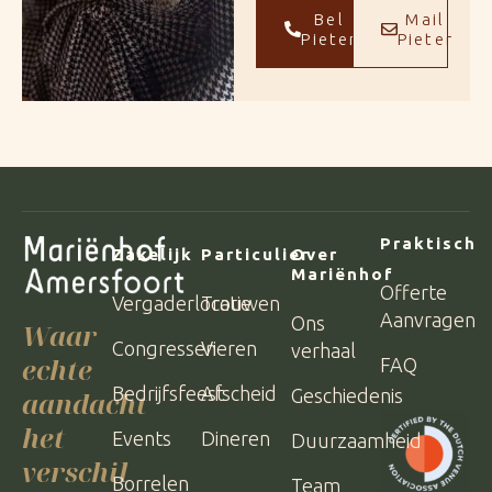
Bel
Mail
Pieter
Pieter
Praktisch
Zakelijk
Particulier
Over
Mariënhof
Offerte
Vergaderlocatie
Trouwen
Aanvragen
Ons
Waar
Congressen
Vieren
verhaal
echte
FAQ
Bedrijfsfeest
Afscheid
Geschiedenis
aandacht
het
Events
Dineren
Duurzaamheid
verschil
Borrelen
Team