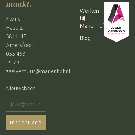
maakt.
Werken
bij
Kleine
Mariënhof
Haag 2,
3811 HE
Blog
Amersfoort
033 463
29 79
zaalverhuur@marienhof.nl
Nieuwsbrief