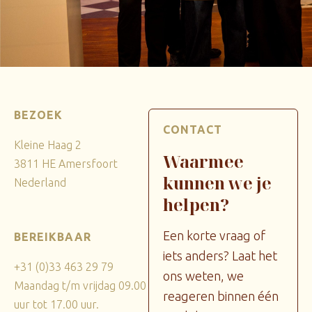
BEZOEK
CONTACT
Kleine Haag 2
Waarmee
3811 HE Amersfoort
kunnen we je
Nederland
helpen?
Een korte vraag of
BEREIKBAAR
iets anders? Laat het
+31 (0)33 463 29 79
ons weten, we
Maandag t/m vrijdag 09.00
reageren binnen één
uur tot 17.00 uur.