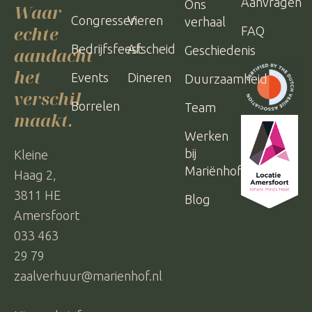
Aanvragen
Ons
Waar
Congressen
Vieren
verhaal
echte
FAQ
Bedrijfsfeest
Afscheid
Geschiedenis
aandacht
het
Events
Dineren
Duurzaamheid
verschil
Borrelen
Team
maakt.
Werken
bij
Kleine
Mariënhof
Haag 2,
3811 HE
Blog
Amersfoort
033 463
29 79
zaalverhuur@marienhof.nl