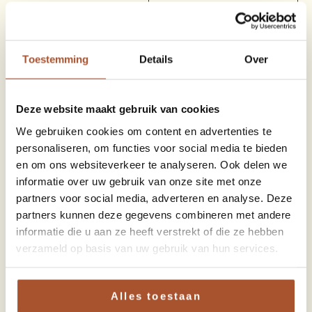
Toestemming
Details
Over
Deze website maakt gebruik van cookies
Parkeren en ov
We gebruiken cookies om content en advertenties te
personaliseren, om functies voor social media te bieden
Kom je met de auto?
en om ons websiteverkeer te analyseren. Ook delen we
Parkeer dan in
informatie over uw gebruik van onze site met onze
Parkeergarage
partners voor social media, adverteren en analyse. Deze
Koestraat. Deze ligt op
partners kunnen deze gegevens combineren met andere
informatie die u aan ze heeft verstrekt of die ze hebben
ongeveer 100 meter
verzameld op basis van uw gebruik van hun services.
lopen.
Vanaf Amersfoort:
Alles toestaan
Centraal rijden er