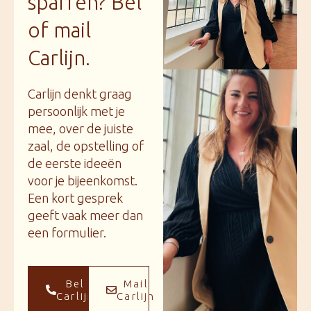
sparren? Bel
of mail
Carlijn.
Carlijn denkt graag
persoonlijk met je
mee, over de juiste
zaal, de opstelling of
de eerste ideeën
voor je bijeenkomst.
Een kort gesprek
geeft vaak meer dan
een formulier.
Bel
Mail
Carlijn
Carlijn