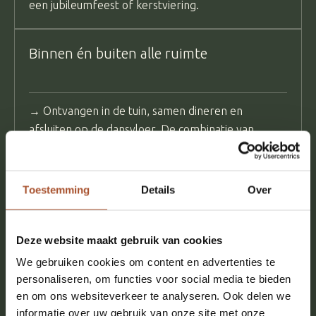
een jubileumfeest of kerstviering.
Binnen én buiten alle ruimte
→ Ontvangen in de tuin, samen dineren en
afsluiten op de dansvloer. De combinatie van
karaktervolle binnenruimtes en groene
buitenruimtes zorgt voor afwisseling gedurende de
avond.
Toestemming
Details
Over
Alles tot in de details verzorgd
Deze website maakt gebruik van cookies
We gebruiken cookies om content en advertenties te
personaliseren, om functies voor social media te bieden
→ Een warm ontvangst, goede timing en een team
en om ons websiteverkeer te analyseren. Ook delen we
dat achter de schermen zorgt dat alles klopt. Zo
informatie over uw gebruik van onze site met onze