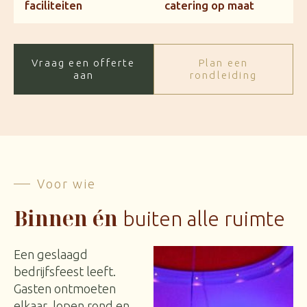
faciliteiten
catering op maat
Vraag een offerte
Plan een
aan
rondleiding
Voor wie
Binnen én
buiten alle ruimte
Een geslaagd
bedrijfsfeest leeft.
Gasten ontmoeten
elkaar, lopen rond en