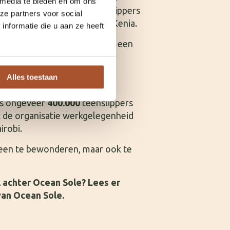
 media te bieden en om ons
nstwerk is gemaakt van teenslippers
ze partners voor social
n verzameld langs de kust van Kenia.
nformatie die u aan ze heeft
nders in zee zouden belanden een
De beelden vertellen op een
langrijk verhaal over het
Alles toestaan
en.
jks ongeveer
400.000
teenslippers
t de organisatie werkgelegenheid
irobi.
leen te bewonderen, maar ook te
 achter Ocean Sole? Lees er
an Ocean Sole.