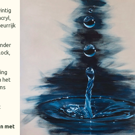
intig
cryl,
eurrijk
onder
Lock,
ing
n het
oms
t
en met