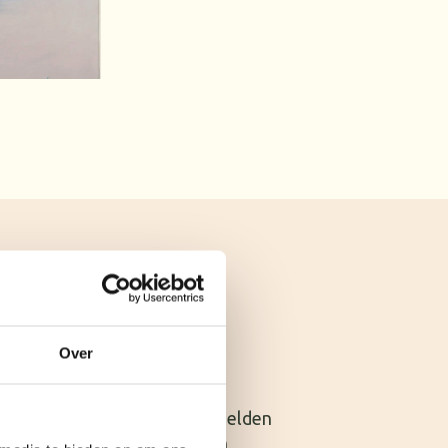
Over
om je de bijzondere dierenbeelden
en levensgrote giraf tot een