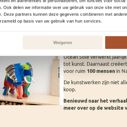
ent en advertenties te personaliseren, om functies voor social
kleurrijke schildpad: elk ku
. Ook delen we informatie over uw gebruik van onze site met on
uit de ‘plastic soep’ die zij
e. Deze partners kunnen deze gegevens combineren met andere i
erzameld op basis van uw gebruik van hun services.
Zo krijgen materialen die a
nieuw leven als kunstwerk. 
toegankelijke manier een be
Weigeren
beschermen van onze ocean
Ocean Sole verwerkt jaarli
tot kunst. Daarnaast creëer
voor ruim
100 mensen
in Na
De kunstwerken zijn niet al
koop.
Benieuwd naar het verhaal
meer over op de website v