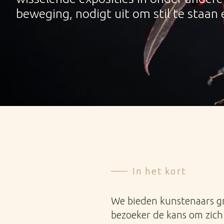
beweging, nodigt uit om stil te staan
In het kort
We bieden kunstenaars gr
bezoeker de kans om zich 