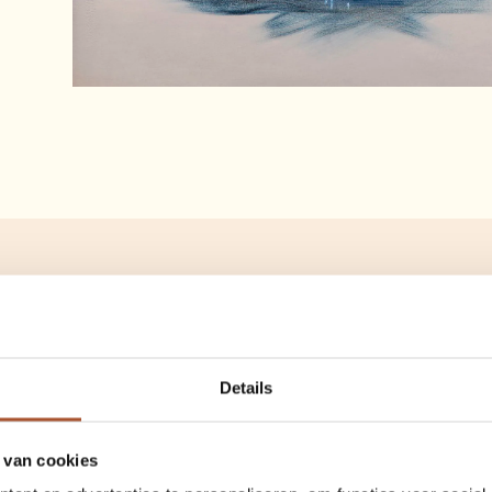
Ocean Sole
Details
Verspreid door Mariënhof k
 van cookies
van Ocean Sole tegen. Van e