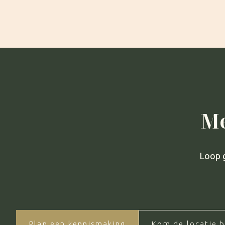
Me
Loop g
Plan een kennismaking
Kom de locatie b