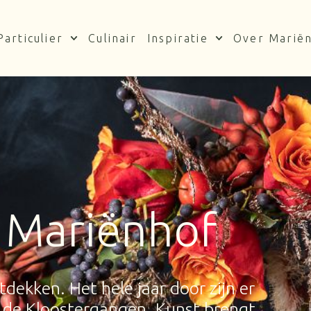
Particulier
Culinair
Inspiratie
Over Marië
 Mariënhof
ntdekken. Het hele jaar door zijn er
e de Kloostergangen. Kunst brengt