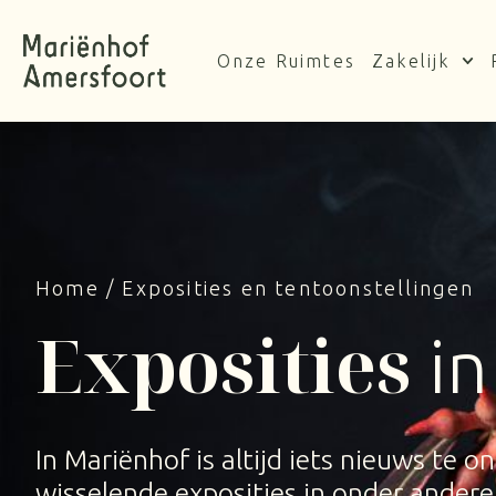
Ga
naar
Onze Ruimtes
Zakelijk
de
inhoud
Home
/
Exposities en tentoonstellingen
Exposities
in
In Mariënhof is altijd iets nieuws te o
wisselende exposities in onder ander