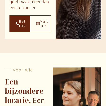
geeft vaak meer dan
een formulier.
Bel
Mail
Iris
Iris
Voor wie
Een
bijzondere
locatie.
Een