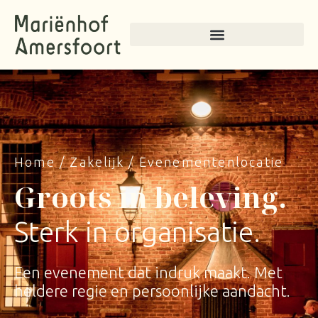
Ga
naar
de
inhoud
Home
/
Zakelijk
/
Evenementenlocatie
Groots in beleving.
Sterk in organisatie.
Een evenement dat indruk maakt. Met
heldere regie en persoonlijke aandacht.