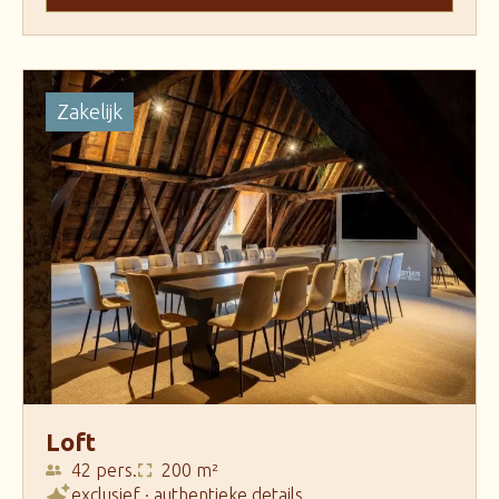
Zakelijk
Loft
42 pers.
200 m²
exclusief · authentieke details