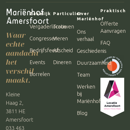
Praktisch
Zakelijk
Particulier
Over
Mariënhof
Offerte
Vergaderlocatie
Trouwen
Aanvragen
Ons
Waar
Congressen
Vieren
verhaal
echte
FAQ
Bedrijfsfeest
Afscheid
Geschiedenis
aandacht
het
Events
Dineren
Duurzaamheid
verschil
Borrelen
Team
maakt.
Werken
bij
Kleine
Mariënhof
Haag 2,
3811 HE
Blog
Amersfoort
033 463