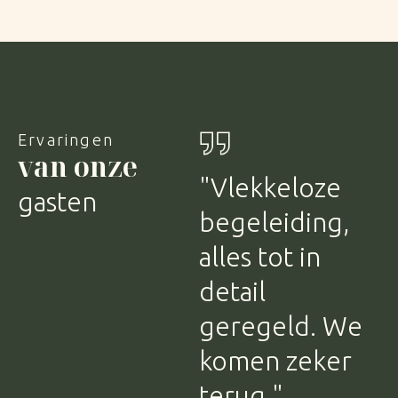
Ervaringen
van onze
"Vlekkeloze
"Vanaf het
gasten
begeleiding,
eerste contact
alles tot in
tot aan de
detail
afsluitende
geregeld. We
borrel: alles
komen zeker
klopte. De
terug."
Grote Zaal