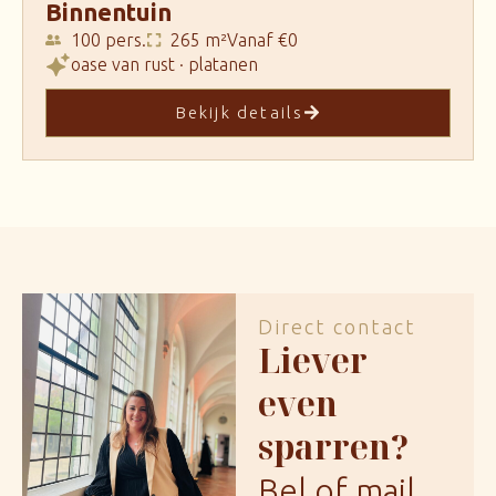
Binnentuin
100 pers.
265 m²
Vanaf €0
oase van rust · platanen
Bekijk details
Direct contact
Liever
even
sparren?
Bel of mail