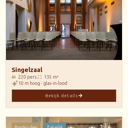
Singelzaal
220 pers.
135 m²
10 m hoog · glas-in-lood
Bekijk details
Particulier
Zakelijk