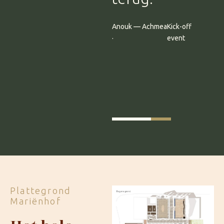
voelde groots
Anouk — Achmea
Kick-off
én warm
·
event
tegelijk."
Sanne — ASR
Congres 220
Verzekeringen ·
personen
Plattegrond
Mariënhof