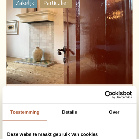
Zakelijk
Particulier
Refter
40 pers.
45 m²
historische schouw · authentieke vloer
Toestemming
Details
Over
Bekijk details
Deze website maakt gebruik van cookies