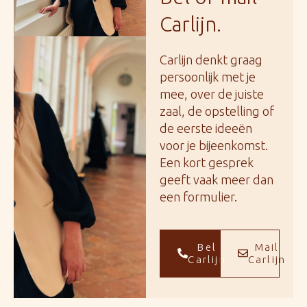
Carlijn.
Carlijn denkt graag
persoonlijk met je
mee, over de juiste
zaal, de opstelling of
de eerste ideeën
voor je bijeenkomst.
Een kort gesprek
geeft vaak meer dan
een formulier.
Bel
Mail
Carlijn
Carlijn