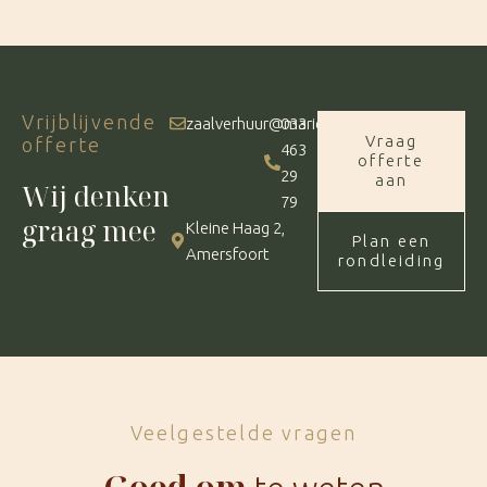
Vrijblijvende
zaalverhuur@marienhof.nl
033
Vraag
offerte
463
offerte
29
aan
Wij denken
79
graag mee
Kleine Haag 2,
Plan een
Amersfoort
rondleiding
Veelgestelde vragen