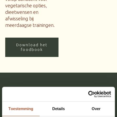
vegetarische opties,
dieetwensen en
afwisseling bij
meerdaagse trainingen.
Download het
foodbook
Meerdaags
Ook geschikt
voor
Toestemming
Details
Over
meerdaagse trainingen