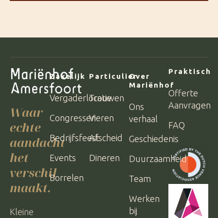
Praktisch
Zakelijk
Particulier
Over
Mariënhof
Offerte
Vergaderlocatie
Trouwen
Aanvragen
Ons
Waar
Congressen
Vieren
verhaal
echte
FAQ
Bedrijfsfeest
Afscheid
Geschiedenis
aandacht
het
Events
Dineren
Duurzaamheid
verschil
Borrelen
Team
maakt.
Werken
bij
Kleine