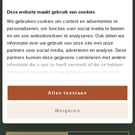
Organiseer je een
Deze website maakt gebruik van cookies
We gebruiken cookies om content en advertenties te
trainingsreeks of een
personaliseren, om functies voor social media te bieden
meerdaags programma?
en om ons websiteverkeer te analyseren. Ook delen we
informatie over uw gebruik van onze site met onze
Dan is continuïteit minstens zo belangrijk als de
partners voor social media, adverteren en analyse. Deze
ruimte zelf.
partners kunnen deze gegevens combineren met andere
informatie die u aan ze heeft verstrekt of die ze hebben
Daarom zorgen we ervoor dat materialen kunnen
verzameld op basis van uw gebruik van hun services.
blijven staan, opstellingen waar mogelijk behouden
blijven en je tijdens het hele traject kunt rekenen
op hetzelfde aanspreekpunt. Ook zorgen we voor
Alles toestaan
afwisselende lunches en een ontvangst door
vertrouwde gezichten.
Weigeren
Dat geeft rust voor trainers én deelnemers.