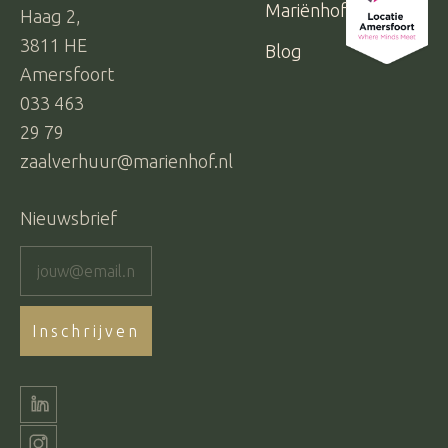
Mariënhof
Haag 2,
3811 HE
Blog
Amersfoort
033 463
29 79
zaalverhuur@marienhof.nl
Nieuwsbrief